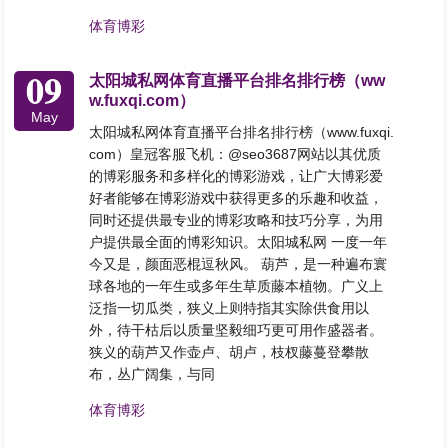
体育博彩
09
太阳城私网体育直播平台排名排行榜（ww
w.fuxqi.com）
May
太阳城私网体育直播平台排名排行榜（www.fuxqi.
com）皇冠客服飞机：@seo3687网站以其优质
的博彩服务和多样化的博彩游戏，让广大博彩爱
好者能够在博彩游戏中获得更多的乐趣和收益，
同时还提供最专业的博彩攻略和技巧分享，为用
户提供最全面的博彩知识。太阳城私网 一度一年
今又是，颜面恶棍逗秋风。 葫芦，是一种遍布寰
球各地的一年生或多年生草质藤本植物。广义上
泛指一切瓜类，狭义上则特指其实除供食用以
外，待干枯后以质量坚毅细巧更可用作盛器者。
狭义的葫芦又作壶卢、胡卢，枝杈藤蔓登攀散
布，丛广阔集，与同
体育博彩