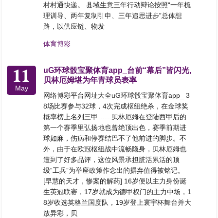
村村通快递。 县域生意三年行动辩论按照“一年梳
理训导、两年复制引申、三年追思进步”总体想
路，以供应链、物发
体育博彩
11
uG环球骰宝聚体育app_台前“幕后”皆闪光,
贝林厄姆堪为年青球员表率
May
网络博彩平台网址大全uG环球骰宝聚体育app_ 3
8场比赛参与32球，4次完成枢纽绝杀，在金球奖
概率榜上名列三甲……贝林厄姆在登陆西甲后的
第一个赛季里弘扬地也曾绝顶出色，赛季前期进
球如麻，伤病和停赛结巴不了他前进的脚步。不
外，由于在欧冠枢纽战中流畅隐身，贝林厄姆也
遭到了好多品评，这位风景承担脏活累活的顶
级“工兵”为举座政策作念出的摒弃值得被铭记。
[早慧的天才，惨案的解药] 16岁便以主力身份诞
生英冠联赛，17岁就成为德甲权门的主力中场，1
8岁收选英格兰国度队，19岁登上寰宇杯舞台并大
放异彩，贝