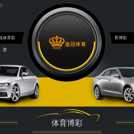
（www.royalbookmaker888.co...
太平洋直营网博彩精英专家专栏_新款路虎发现畅通版
线体育彩
体育博彩
票
体育博彩