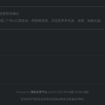
游普照寺憾记
彩_广州vs江西首发：阿雷格里亚、贝尼亚罗萨先发，侯煜、徐彬出战
Powered by
博彩体育平台
@2013-2022
RSS地图
HTML地图
皇冠体育导航
皇冠体育
皇冠现金网
皇冠客服
新2网址