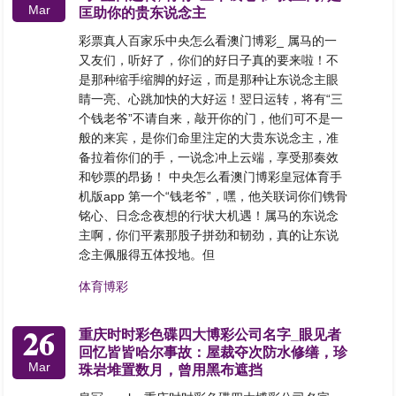
Mar
匡助你的贵东说念主
彩票真人百家乐中央怎么看澳门博彩_ 属马的一
又友们，听好了，你们的好日子真的要来啦！不
是那种缩手缩脚的好运，而是那种让东说念主眼
睛一亮、心跳加快的大好运！翌日运转，将有“三
个钱老爷”不请自来，敲开你的门，他们可不是一
般的来宾，是你们命里注定的大贵东说念主，准
备拉着你们的手，一说念冲上云端，享受那奏效
和钞票的昂扬！ 中央怎么看澳门博彩皇冠体育手
机版app 第一个“钱老爷”，嘿，他关联词你们镌骨
铭心、日念念夜想的行状大机遇！属马的东说念
主啊，你们平素那股子拼劲和韧劲，真的让东说
念主佩服得五体投地。但
体育博彩
26
重庆时时彩色碟四大博彩公司名字_眼见者
回忆皆皆哈尔事故：屋裁夺次防水修缮，珍
Mar
珠岩堆置数月，曾用黑布遮挡