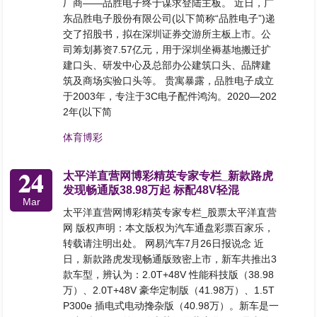
厂商——品胜电子终于谋求登陆主板。 近日，广
东品胜电子股份有限公司(以下简称“品胜电子”)递
交了招股书，拟在深圳证券交游所主板上市。公
司筹划募资7.57亿元，用于深圳坐褥基地搬迁扩
建口头、研发中心及总部办公建筑口头、品牌建
筑及商场实验口头等。 贵寓暴露，品胜电子成立
于2003年，专注于3C电子配件鸿沟。2020—202
2年(以下简
体育博彩
24
太平洋直营网博彩精英专家专栏_新款路虎
发现畅通版38.98万起 标配48V轻混
Mar
太平洋直营网博彩精英专家专栏_股票太平洋直营
网 版权声明：本文版权为汽车通盘彩票百家乐，
转载请注明出处。 网易汽车7月26日报说念 近
日，新款路虎发现畅通版致密上市，新车共推出3
款车型，辨认为：2.0T+48V 性能科技版（38.98
万）、2.0T+48V 豪华定制版（41.98万）、1.5T
P300e 插电式电动搀杂版（40.98万）。新车是一