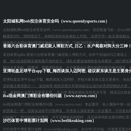
太阳城私网bob投注体育安全吗（www.queenlysports.com）
太阳城私网bob投注体育安全吗（www.queenlysports.com） 皇冠客服飞
幅度的50%，理想情况下，杯柄应保持在杯身的上半部。 在恩平市一处生果收购
该收购点由四会市桔田源生物科技有限公司（下称“桔田源公司”）与广东...
香港六合彩体育澳门威尼斯人博彩方式_日乙：水户蜀葵对阵大分三神
皇冠体育hg86a 香港六合彩体育澳门威尼斯人博彩方式_ 在样子四溢的日乙赛场
俗，他们在攻防两头都有着不俗的实力。球队在蹙迫端领有多名得离异，他们擅长
留住太多契机。磋磨词，需要谨防的是，水户蜀葵在比赛中的厚实性仍有待擢升，他们
亚博轮盘足球平台app下载_梅西谈加入迈阿密, 磋议家东谈主是主要身
亚博轮盘足球平台app下载_ 梅西谈加入迈阿密，并暗示家东谈主是主要身分。
定的最主要原因之一。 皇冠体育 他坦言我方并莫得磋议过成为好意思职联的大使
脆，并期待在这里无间享受足球。 大小球 属兔的朋友在悠悠岁月里，桃花运比较多，
iba现金网澳门博彩业有哪些问题（www.zaywu.com）
iba现金网澳门博彩业有哪些问题（www.zaywu.com） 拿起重庆，各人脑
的歪曲之一吧。但其实这样不行怪网友，毕竟各人淌若是第一次去重庆，只但是从
们给骗了，因为信得过的重庆，并不是网友说的那样，况且就单纯的去那些网红景点拍
沙巴体育中博彩票计划网（www.betlikeaking.com）
沙巴体育中博彩票计划网（www.betlikeaking.com） 自今年5月开始，