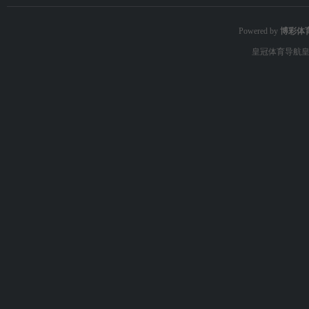
Powered by
博彩体
皇冠体育导航