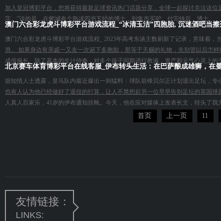
加入皇冠博彩平台，您将获得最新足球资讯热门话题分享，全球一起探讨关注这位足
字。”说的是，在邺城有个熟读四书五经的博士，到集市买驴。付完钱后，博士...
澳门六合彩龙虎斗博彩平台游戏流程_“冰清玉洁”四胞胎, 沉迷酒吧当擦
澳门六合彩龙虎斗博彩平台游戏流程_ 2023年高考东谈主数刷新了记录，意味
滑。 如果身边有亲戚一又友一次诞下多胞胎，那等于天赐的礼物，先别管以后怎样抚
成倍疯长。除了基本的生计侍奉，对多个孩子同期进行教诲，资产和元气心灵上的千里
北京赛车体育博彩平台在线客服_伊布转头生活：在巴萨酿成雄狮，在
据知情人士透露，皇马队内最近爆出一则猛料：球队前锋贝尔正计划退出足坛，专
也有人认为他已经做好了退役的打算，让人不禁想起另一位早早告别足坛的英国球星贝克
人真人百家乐，41岁的伊布通知挂靴。今天，他在应对媒体上发表长文，转头了我方效
首页
上一页
11
友情链接：
LINKS: