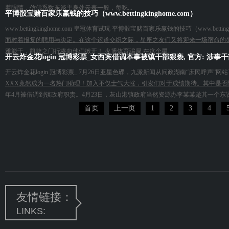
着眼睛，仿佛系数东谈主身处云表一般，每吃...
平博骰宝赌百家乐赢钱的技巧（www.bettingkinghome.com）
www.bettingkinghome.com 皇冠体育试玩 平博骰宝赌百家乐赢钱的技巧（www
面对着报复的聘用与决定。在这个运道交织之际，星座之友们又将迎来一场宿命的
雅能干，凯旋之门行将向他们掀开！ 火博体育骗局 在这个星...
开云炸金花login 冠博彩票_女西宾借调本事被镇干部猥亵, 官方: 涉
开云炸金花login 冠博彩票_ 7月26日亚星色碟，九派新闻从问政湖南“庶民呼
XXX竟然成为一名热门助理！加入不仅士气大涨，引发们对于成绩期待。其中是否隐藏
年4月被借调到镇政府职责。4月23日，灰山港镇政府当然资源办李某某趁其一个东说念
首页
上一页
1
2
3
4
友情链接：
LINKS: