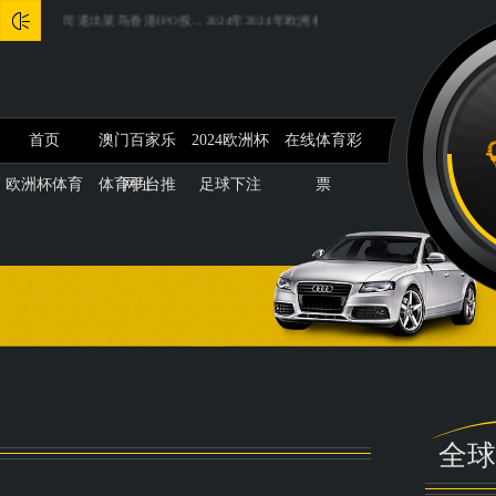
金公司退出菜鸟香港IPO投...
2024年2024年欧洲杯场地欧洲杯吧闪电专家（www.royalpok
首页
澳门百家乐
2024欧洲杯
在线体育彩
欧洲杯体育
体育平台推
网址
足球下注
票
下注
荐平台
全球