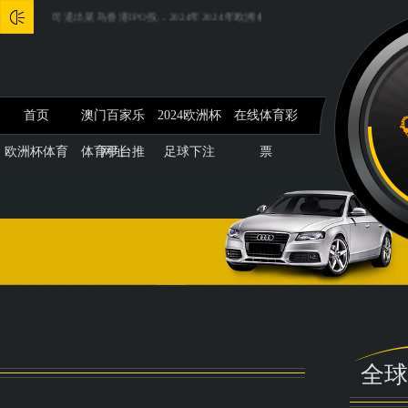
金公司退出菜鸟香港IPO投...
2024年2024年欧洲杯场地欧洲杯吧闪电专家（www.royalpok
首页
澳门百家乐
2024欧洲杯
在线体育彩
欧洲杯体育
体育平台推
网址
足球下注
票
下注
荐平台
全球