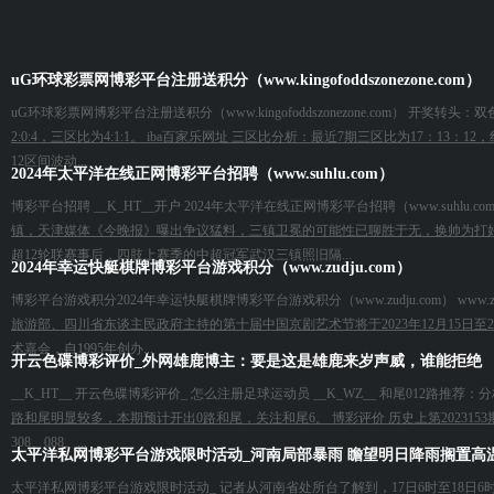
uG环球彩票网博彩平台注册送积分（www.kingofoddszonezone.com）
uG环球彩票网博彩平台注册送积分（www.kingofoddszonezone.com） 开奖转头：
2:0:4，三区比为4:1:1。 iba百家乐网址 三区比分析：最近7期三区比为17：1
12区间波动...
2024年太平洋在线正网博彩平台招聘（www.suhlu.com）
博彩平台招聘 __K_HT__开户 2024年太平洋在线正网博彩平台招聘（www.suhlu.
镇，天津媒体《今晚报》曝出争议猛料，三镇卫冕的可能性已聊胜于无，换帅为打好亚
超12轮联赛事后，四肢上赛季的中超冠军武汉三镇照旧隔...
2024年幸运快艇棋牌博彩平台游戏积分（www.zudju.com）
博彩平台游戏积分2024年幸运快艇棋牌博彩平台游戏积分（www.zudju.com） www.zudj
旅游部、四川省东谈主民政府主持的第十届中国京剧艺术节将于2023年12月15日至
术嘉会，自1995年创办...
开云色碟博彩评价_外网雄鹿博主：要是这是雄鹿来岁声威，谁能拒绝
__K_HT__ 开云色碟博彩评价_ 怎么注册足球运动员 __K_WZ__ 和尾012路推荐：分
路和尾明显较多，本期预计开出0路和尾，关注和尾6。 博彩评价 历史上第2023153期排列
308、088、...
太平洋私网博彩平台游戏限时活动_河南局部暴雨 瞻望明日降雨搁置高
太平洋私网博彩平台游戏限时活动_ 记者从河南省处所台了解到，17日6时至18