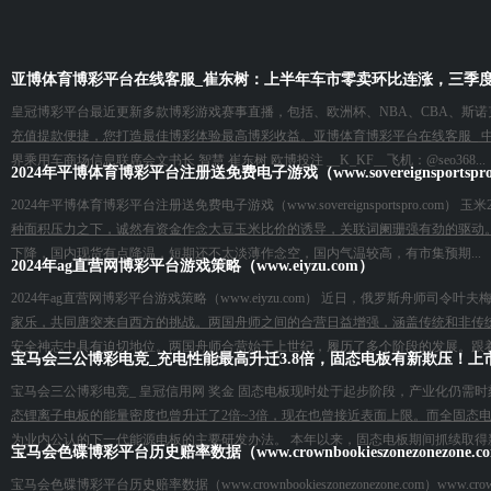
亚博体育博彩平台在线客服_崔东树：上半年车市零卖环比连涨，三季
皇冠博彩平台最近更新多款博彩游戏赛事直播，包括、欧洲杯、NBA、CBA、斯
充值提款便捷，您打造最佳博彩体验最高博彩收益。亚博体育博彩平台在线客服_ 中新
界乘用车商场信息联席会文书长 智慧 崔东树 欧博投注 __K_KF__飞机：@seo368...
2024年平博体育博彩平台注册送免费电子游戏（www.sovereignsportspro
2024年平博体育博彩平台注册送免费电子游戏（www.sovereignsportspro
种面积压力之下，诚然有资金作念大豆玉米比价的诱导，关联词阑珊强有劲的驱动
下降，国内现货有点降温，短期还不太淡薄作念空，国内气温较高，有市集预期...
2024年ag直营网博彩平台游戏策略（www.eiyzu.com）
2024年ag直营网博彩平台游戏策略（www.eiyzu.com） 近日，俄罗斯舟师
家乐，共同唐突来自西方的挑战。两国舟师之间的合营日益增强，涵盖传统和非传统
安全神志中具有迫切地位。两国舟师合营始于上世纪，履历了多个阶段的发展。跟着中
宝马会三公博彩电竞_充电性能最高升迁3.8倍，固态电板有新欺压！上
宝马会三公博彩电竞_ 皇冠信用网 奖金 固态电板现时处于起步阶段，产业化仍需时刻
态锂离子电板的能量密度也曾升迁了2倍~3倍，现在也曾接近表面上限。而全固态
为业内公认的下一代能源电板的主要研发办法。 本年以来，固态电板期间抓续取得新
宝马会色碟博彩平台历史赔率数据（www.crownbookieszonezonezone.c
宝马会色碟博彩平台历史赔率数据（www.crownbookieszonezonezone.com）www