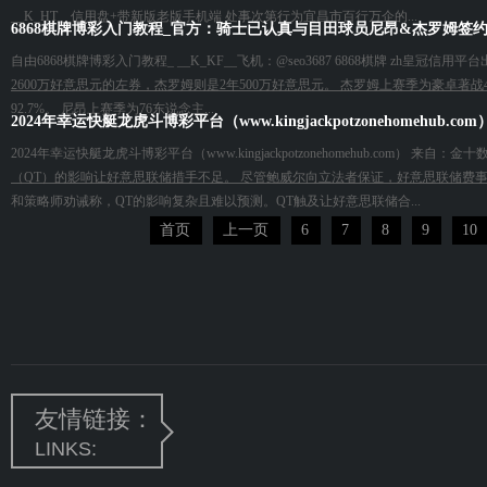
__K_HT__信用盘+带新版老版手机端 处事次第行为宜昌市百行万企的...
6868棋牌博彩入门教程_官方：骑士已认真与目田球员尼昂&杰罗姆签
自由6868棋牌博彩入门教程_ __K_KF__飞机：@seo3687 6868棋牌 z
2600万好意思元的左券，杰罗姆则是2年500万好意思元。 杰罗姆上赛季为豪卓著战45场
92.7%。 尼昂上赛季为76东说念主...
2024年幸运快艇龙虎斗博彩平台（www.kingjackpotzonehomehub.com
2024年幸运快艇龙虎斗博彩平台（www.kingjackpotzonehomehub.co
（QT）的影响让好意思联储措手不足。 尽管鲍威尔向立法者保证，好意思联储费事
和策略师劝诫称，QT的影响复杂且难以预测。QT触及让好意思联储合...
首页
上一页
6
7
8
9
10
友情链接：
LINKS: