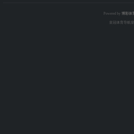
Powered by
博彩体
皇冠体育导航