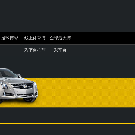
版38.98万起 标配48V轻混...
2024年排列五捕鱼博彩赌博（www.royalhorsessitehub.
足球博彩
线上体育博
全球最大博
彩平台推荐
彩平台