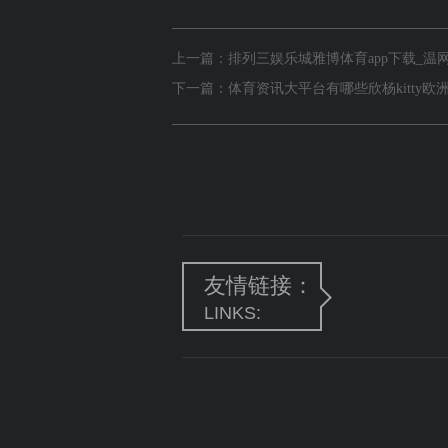
上一篇：
排列三娱乐城雅博体育app下载_温
下一篇：
体育资讯大平台有哪些欣杨kitty欧洲杯（
友情链接：
LINKS: