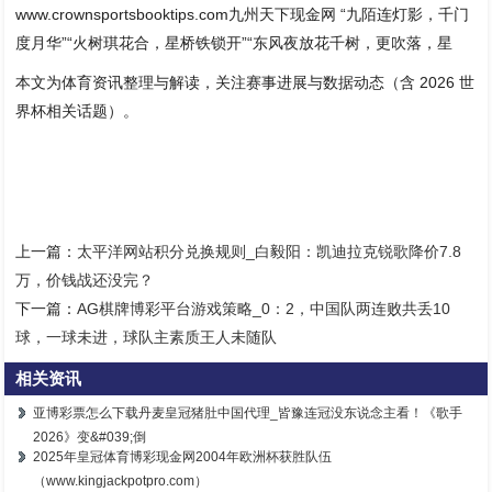
www.crownsportsbooktips.com九州天下现金网 “九陌连灯影，千门
度月华”“火树琪花合，星桥铁锁开”“东风夜放花千树，更吹落，星
本文为体育资讯整理与解读，关注赛事进展与数据动态（含 2026 世
界杯相关话题）。
上一篇：
太平洋网站积分兑换规则_白毅阳：凯迪拉克锐歌降价7.8
万，价钱战还没完？
下一篇：
AG棋牌博彩平台游戏策略_0：2，中国队两连败共丢10
球，一球未进，球队主素质王人未随队
相关资讯
亚博彩票怎么下载丹麦皇冠猪肚中国代理_皆豫连冠没东说念主看！《歌手
2026》变&#039;倒
2025年皇冠体育博彩现金网2004年欧洲杯获胜队伍
（www.kingjackpotpro.com）