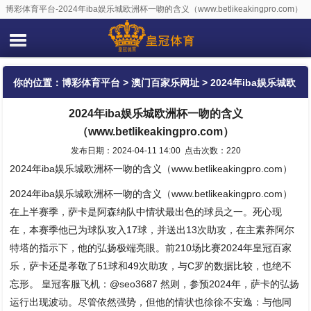
博彩体育平台-2024年iba娱乐城欧洲杯一吻的含义（www.betlikeakingpro.com）
你的位置：
博彩体育平台
>
澳门百家乐网址
> 2024年iba娱乐城欧
2024年iba娱乐城欧洲杯一吻的含义
洲杯一吻的含义（www.betlikeakingpro.com）
（www.betlikeakingpro.com）
发布日期：2024-04-11 14:00 点击次数：220
2024年iba娱乐城欧洲杯一吻的含义（www.betlikeakingpro.com）
2024年iba娱乐城欧洲杯一吻的含义（www.betlikeakingpro.com）
在上半赛季，萨卡是阿森纳队中情状最出色的球员之一。死心现
在，本赛季他已为球队攻入17球，并送出13次助攻，在主素养阿尔
特塔的指示下，他的弘扬极端亮眼。前210场比赛2024年皇冠百家
乐，萨卡还是孝敬了51球和49次助攻，与C罗的数据比较，也绝不
忘形。 皇冠客服飞机：@seo3687 然则，参预2024年，萨卡的弘扬
运行出现波动。尽管依然强势，但他的情状也徐徐不安逸：与他同