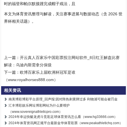
时的福登和帕尔默接踵完成帽子戏法，且
本文为体育资讯整理与解读，关注赛事进展与数据动态（含 2026 世
界杯相关话题）。
上一篇：
开云真人百家乐中国彩票投注网站软件_8日红王解盘比赛
解读：乌迪内斯需拿分保级
下一篇：
欧博百家乐上届欧洲杯冠军是谁
（www.royalhorses888.com）
相关资讯
南美博彩博彩平台原理_回声报:因对阵热刺黄牌过多 利物浦可能会被罚金
汇丰博彩娱乐网址博彩网站为什么要维护
（www.sovereignathleticpro.com）
2024年幸运快艇龙虎斗竞彩足球体育资讯怎么看（www.hg33666.com）
2024年体育资讯网正规平台最新金华体育彩票（www.peakathletichq.com）