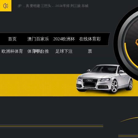
缱绻出炉，真要组建三巨头...
2024年排列三娱乐城博彩导航（www.royalbookmaker888.
首页
澳门百家乐
2024欧洲杯
在线体育彩
欧洲杯体育
体育平台推
网址
足球下注
票
下注
荐平台