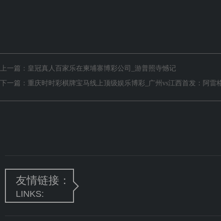
上一篇：
皇冠真人百家乐在柬埔寨博彩公司_游普照寺憾记
下一篇：
重庆时时彩棋牌宝马线上顶级娱乐博彩_广州vs江西首发：阿
友情链接：
LINKS: