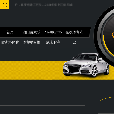
缱绻出炉，真要组建三巨头...
2024年排列三娱乐城博彩导航（www.royalbookmaker888.
首页
澳门百家乐
2024欧洲杯
在线体育彩
欧洲杯体育
体育平台推
网址
足球下注
票
下注
荐平台