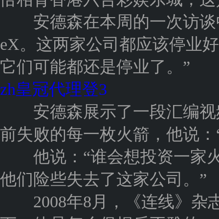
安德森在本周的一次访谈中示
eX。这两家公司都应该停业
它们可能都还是停业了。”
zh皇冠代理登3
安德森展示了一段汇编视频，
前失败的每一枚火箭，他说：
他说：“谁会想投资一家火
他们险些失去了这家公司。”
2008年8月，《连线》杂