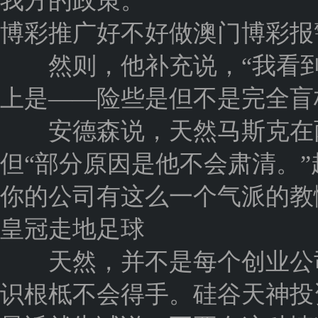
我方的政策。”
博彩推广好不好做澳门博彩报
然则，他补充说，“我看到
上是——险些是但不是完全盲
安德森说，天然马斯克在两
但“部分原因是他不会肃清。
你的公司有这么一个气派的教
皇冠走地足球
天然，并不是每个创业公司
识根柢不会得手。硅谷天神投资东