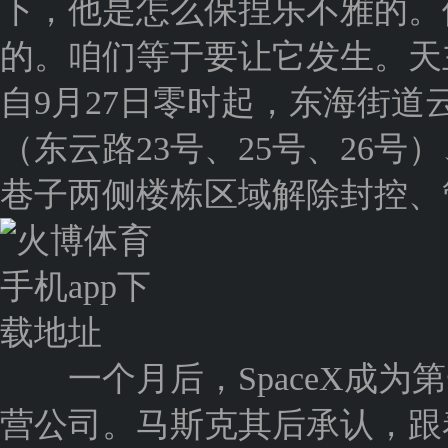
下，他是怎么保捏乐不雅的。
的。咱们等于要让它发生。天
自9月27日零时起，东海街道
（东云路23号、25号、26
巷子两侧楼栋区域解除封控、
一个月后，SpaceX成为
营公司。马斯克其后承认，跟