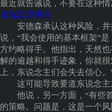
最近就告诫说，不要在这种情
皇冠足球投注
安德森承认这种风险，并提
说，“我会使用的基本框架”
方约略得手。他指出，天然也
解的逾越和得手迹象，你就很
上，东说念主们会失去信心。
这可能导致要道东说念主才
他说，另一方面，“有些首
的策略。问题是，这是一个风