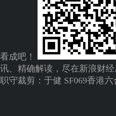
看成吧！
讯、精确解读，尽在新浪财经A
职守裁剪：于健 SF069香港