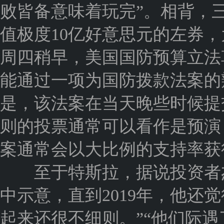
败皆备意味着玩完”。相背，三个
值极度10亿好意思元的左券
周四稍早，美国国防预算立法
能通过一项为国防拨款法案的
是，该法案在当天晚些时候提
则的投票通常可以看作是预演
案通常会以大比例的支持率获
至于特斯拉，据说投资者杰
中示意，直到2019年，他还
起来还很不细则。”“他们际