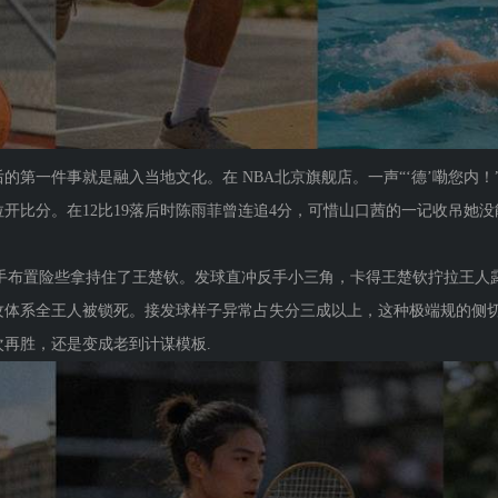
第一件事就是融入当地文化。在 NBA北京旗舰店。一声“‘德’嘞您内！
比分。在12比19落后时陈雨菲曾连追4分，可惜山口茜的一记收吊她没能
置险些拿持住了王楚钦。发球直冲反手小三角，卡得王楚钦拧拉王人露
攻体系全王人被锁死。接发球样子异常占失分三成以上，这种极端规的侧
次再胜，还是变成老到计谋模板.