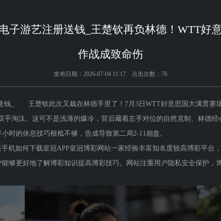
电子游艺注册送钱_王楚钦再负林德！WTT好
作战成致命伤
发布日期：2026-07-04 11:17 点击次数：76
_ 王楚钦此次又栽在林德手里了！7月3日WTT好意思国大满贯赛场
结双手淘汰。这可不是浅薄的爆冷，背后藏着左手对位的自然克制、林德经
小时的休息技巧根柢不够，告成导致第二局2-11崩盘。
果手机如何下载皇冠APP皇冠博彩网站一家经验丰富知名度较高博彩平台
户能够更好地了解博彩知识提高博彩技巧。网站注重用户隐私安全保护，