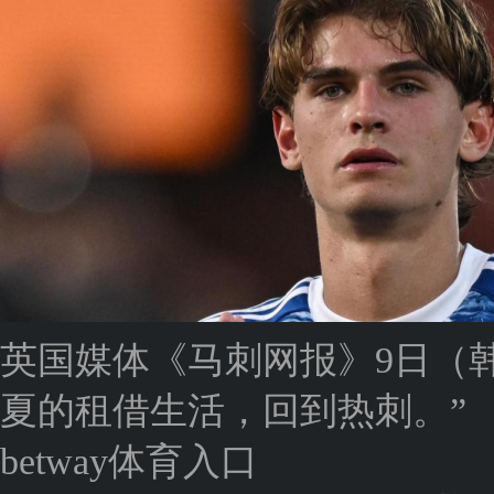
英国媒体《马刺网报》9日（
夏的租借生活，回到热刺。”
betway体育入口