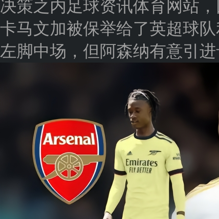
决策之内足球资讯体育网站，
卡马文加被保举给了英超球队
左脚中场，但阿森纳有意引进