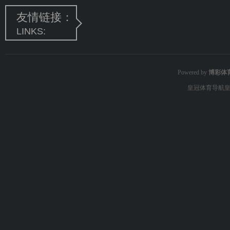
友情链接：
LINKS:
Powered by
博彩体
皇冠体育导航