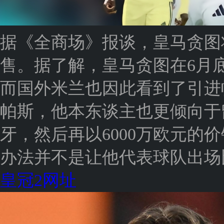
据《全商场》报谈，皇马贪图将
售。据了解，皇马贪图在6月
而国外米兰也因此看到了引进
帕斯，他本东谈主也更倾向于
牙，然后再以6000万欧元的
办法并不是让他代表球队出场
皇冠2网址