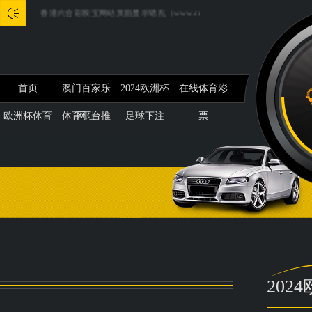
2024年香港六合彩骰宝网站页面显示错乱（www.crownwinningzon...
欧博真人百家乐20
首页
澳门百家乐
2024欧洲杯
在线体育彩
欧洲杯体育
体育平台推
网址
足球下注
票
下注
荐平台
202