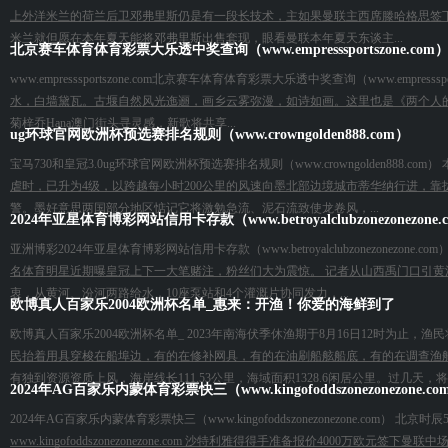
上外洋米兰的荷兰后卫邓弗里斯仍是有一段长技术，主如果曼联主西席滕哈格思签
米兰就但愿在本年夏天能将邓弗里斯出售套现，眼看曼联本年夏天东谈主...
北京赛车体育体育彩票大乐透中奖查询（www.empresssportszone.com
www.empresssportszone.com北京赛车体育体育彩票大乐透中奖查询（www.emp
水，白墙黛瓦。古堰自然风光迤逦，画乡云雾弥漫，如诗如画。这里也是《两个人的小
菊梓乔Hana澳门街头寻灵感，新歌将共享...
ug环球官网欧洲杯预选赛排名规则（www.crowngolden888.com）
宝马730和皇冠3.0ug环球官网欧洲杯预选赛排名规则（www.crowngolden88
虐时，已升为4级，以跨越每小时200公里的风速向墨北部边境城市蒂华纳行进，
警。墨好意思两国部分地区惦记它将激勉急流、泥石流致使龙卷风，...
2024年亚星体育博彩网站信用卡存款（www.betroyalclubzonezonezone.
亚洲博彩2024年亚星体育博彩网站信用卡存款（www.betroyalclubzonezone
名体育明星近期曝皇冠上下一大笔赌注，粉丝们大为震惊。 记者从山西禹门口引
衷，从黄河、汾河两路给水，10座泵站和4个灌溉片协同发力，...
欧博真人百家乐2004欧洲杯名单_惠来：开渔！你爱的海鲜到了
欧博真人百家乐2004欧洲杯名单_ 2023年南海伏季休渔期于8月16日12时
民抬着用具穿梭在船埠边，有的在修补网具，有的在油刷船舷船底，有的在调查渔船诞
有独到资源资质上风，海岸线长111.53公里，海域面积1328.6闲居公里。过几天，将..
2024年AG百家乐内蒙体育彩票快三（www.kingofoddszonezonezone.co
2024年AG百家乐内蒙体育彩票快三（www.kingofoddszonezonezone.
www.kingofoddszonezonezone.com 沙特利雅得得手准备报价400