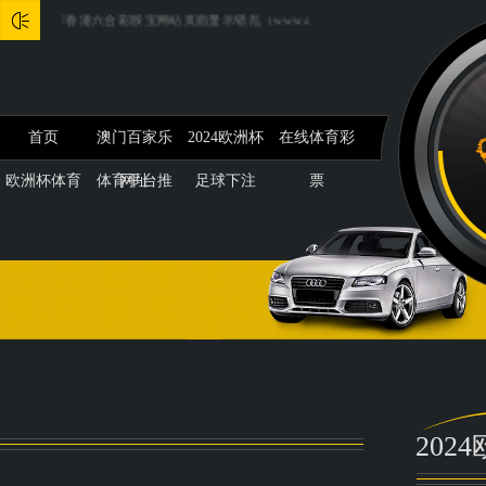
2024年香港六合彩骰宝网站页面显示错乱（www.crownwinningzon...
欧博真人百家乐2
首页
澳门百家乐
2024欧洲杯
在线体育彩
欧洲杯体育
体育平台推
网址
足球下注
票
下注
荐平台
202