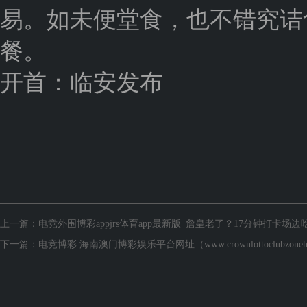
易。如未便堂食，也不错究诘
餐。
开首：临安发布
上一篇：
电竞外围博彩appjrs体育app最新版_詹皇老了？17分钟打卡
下一篇：
电竞博彩 海南澳门博彩娱乐平台网址（www.crownlottoclubzoneh