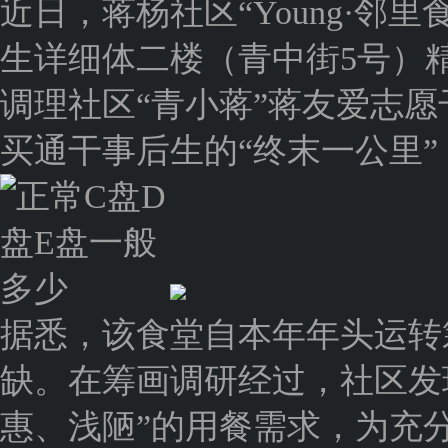
近日，蒋杨社区“Young·邻
生详细体二楼（青中街5号）
调理社区“青小蒋”蒋友爱志
买通干事后生的“终末一公里”
据悉，该食堂自本年年头运转
缺。在筹画调研经过，社区发
惠、浅陋”的用餐需求，为充