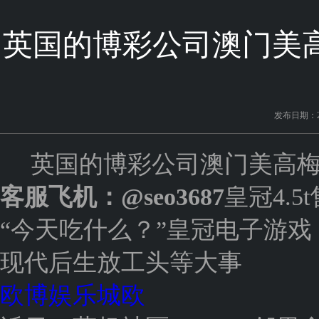
英国的博彩公司澳门美高梅博
发布日期：20
英国的博彩公司澳门美高梅博彩靠
客服飞机：@seo3687
皇冠4.5
“今天吃什么？”皇冠电子游戏
现代后生放工头等大事
欧博娱乐城欧