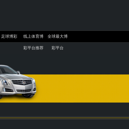
（www.zaywu.com）...
排列五百家乐博彩平台游戏体验_“伏天喝汤，一年不蔫”，7月
足球博彩
线上体育博
全球最大博
彩平台推荐
彩平台