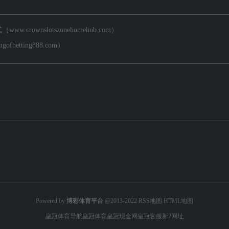
crownslotszonehomehub.com）
etting888.com）
Powered by
博彩体育平台
@2013-2022
RSS地图
HTML地图
皇冠体育导航
皇冠体育
皇冠现金网
皇冠客服
新2网址