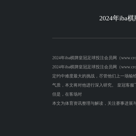
2024年iba
2024年iba棋牌皇冠足球投注会员网（www.crownra
2024年iba棋牌皇冠足球投注会员网（www.c
定约中难度最大的挑战，尽管他们上一场输给
气质，本文将对他进行深入研究。 皇冠客服飞
但是，在客场对
本文为体育资讯整理与解读，关注赛事进展与数