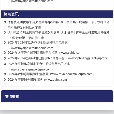
（www.royalpokerclubhome.com
热点资讯
体育资讯网优惠平台央视体育app内容_泰山队主场出现凄惨一幕，铁杆球迷
用空场抒发对球队的不悦
澳门六合彩现金网博彩平台游戏开发商_新股音书 | 传中金公司退出菜鸟香港
IPO投行威望 中信证券、摩
2024年2024年欧洲杯场地欧洲杯吧闪电专家
（www.royalpokerclubhome.com
2024年太平洋在线正网博彩平台招聘（www.suhlu.com）
2024年2024欧洲杯时间澳门bbin体育平台（www.viphuangguantiyupro.v
2024年平博体育博彩平台注册送免费电子游戏
（www.sovereignsportspro.com）
2024年欧博彩票网博彩监察局（www.royalbookmakerpro.com）
2024年平博捕鱼博彩篮球（www.duhxi.com）
友情链接：