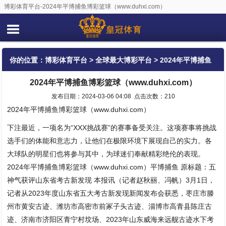
博彩体育平台-2024年平博捕鱼博彩篮球（www.duhxi.com）
你的位置：
博彩体育平台
>
全球最大博彩平台
> 2024年平博捕鱼
2024年平博捕鱼博彩篮球（www.duhxi.com）
博彩篮球（www.duhxi.com）
发布日期：2024-03-06 04:08 点击次数：210
2024年平博捕鱼博彩篮球（www.duhxi.com）
下注最近，一项名为“XXX挑战赛”的赛事备受关注。这项赛事将挑战
选手们的体能和意志力，让他们在极限环境下展现自己的实力。各
大球队的明星们也将参与其中，为球迷们奉献精彩绝伦的表现。
2024年平博捕鱼博彩篮球（www.duhxi.com）平博捕鱼 原标题：五
神气获评山东省考古新发现 本报讯（记者赵秋丽、冯帆）3月1日，
记者从2023年度山东省五大考古新发现新闻发布会获悉，枣庄市滕
州市黄安古迹、潍坊市高密市前冢子头古迹、淄博市高青县陈庄古
迹、济南市济阳区青宁村坟场、2023年山东威海来远舰古迹水下考