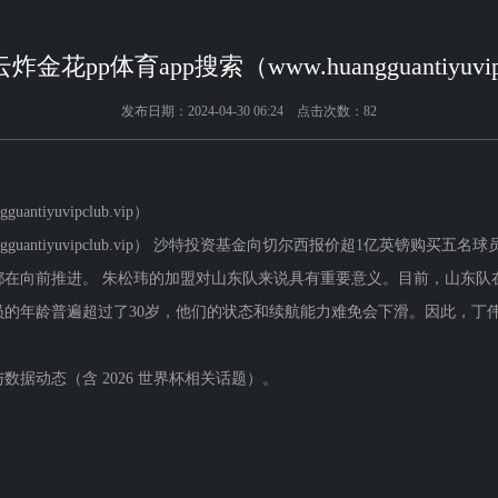
炸金花pp体育app搜索（www.huangguantiyuvipc
发布日期：2024-04-30 06:24 点击次数：82
ntiyuvipclub.vip）
uangguantiyuvipclub.vip） 沙特投资基金向切尔西报价超1亿英
都在向前推进。 朱松玮的加盟对山东队来说具有重要意义。目前，山东队
的年龄普遍超过了30岁，他们的状态和续航能力难免会下滑。因此，丁伟
据动态（含 2026 世界杯相关话题）。