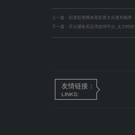
上一篇：
彩票彩票网体育彩票大乐透和顺序（www
下一篇：
开云捕鱼买足球篮球平台_太力科技营
友情链接：
LINKS: