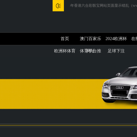
津女排冠亚军第3场比赛期间曝...
2024年香港六合彩骰宝网站页面显示错乱（www.crownwi
首页
澳门百家乐
2024欧洲杯
在
欧洲杯体育
体育平台推
网址
足球下注
下注
荐平台