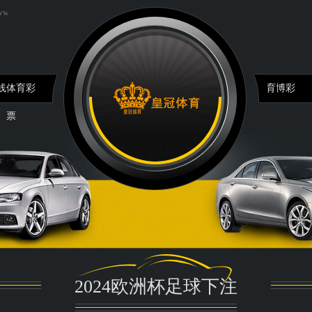
nningzon...
欧博真人百家乐2004欧洲杯名单_惠来：开渔！你爱的海鲜到了...
2
线体育彩
体育博彩
票
2024欧洲杯足球下注