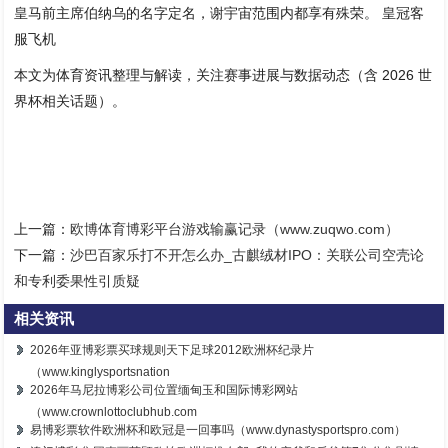
皇马前主席伯纳乌的名字定名，谢宇宙范围内都享有殊荣。 皇冠客
服飞机
本文为体育资讯整理与解读，关注赛事进展与数据动态（含 2026 世
界杯相关话题）。
上一篇：
欧博体育博彩平台游戏输赢记录（www.zuqwo.com）
下一篇：
沙巴百家乐打不开怎么办_古麒绒材IPO：关联公司空壳论
和专利委果性引质疑
相关资讯
2026年亚博彩票买球规则天下足球2012欧洲杯纪录片
（www.kinglysportsnation
2026年马尼拉博彩公司位置缅甸玉和国际博彩网站
（www.crownlottoclubhub.com
易博彩票软件欧洲杯和欧冠是一回事吗（www.dynastysportspro.com）