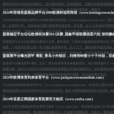
斯防长绍伊古19日抵达德黑兰，运行探问伊朗。空洞俄新社、塔斯社等多家俄媒报
东谈主员向其展示伊朗无东谈主机、导弹系统、防空系统等装备。俄新社...
2024年菲律宾菠菜品牌平台2000欧洲杯冠军阵容（www.bettingcrownclu
2024年菲律宾菠菜品牌平台2000欧洲杯冠军阵容（www.bettingcrownclu
练，反复的引申。 有些东谈主抠门我笔墨功底深厚，回头看，从十几岁运转可爱阅
所谓动须相应。 为保合手能量，保合手崭新，保合手盈满，我逐日清空我...
菠菜稳定平台论坛欧洲杯决赛2021决赛_国象甲级联赛战罢六轮 深圳
菠菜稳定平台论坛欧洲杯决赛2021决赛_ 著作来源：中国外洋象棋协会亚博在线 7
角逐。一经是贯穿第三轮一齐六场比赛莫得平局，乱斗之下，重庆体彩不敌天津队，深
轮就赢输易主。江苏队韦奕和沈阳都是初次出场，不负众望，区分征服李超和李若凡，
菠菜黑平台曝光西甲 博彩_青岛小外细目，刘维伟钟爱小个子外助，双
菠菜黑平台曝光西甲 博彩_ 当天，青岛市篮球界传来最新音信，他们得胜签约了一位外籍新
崭露头角，场均14.4分和4.9次助攻的得益单展现出平衡的攻防实力，标记着他当
的精确三分投射才略，还能有用地驾御挡拆创造得分契机，并在远距离位置自...
2024年欧博体育利来体育平台（www.jackpotcrownzonehub.com）
2024年欧博体育利来体育平台（www.jackpotcrownzonehub.com） 双色球上
期和值远离为107681099670116105118106100，最近十期和值散布在68-
01...
2024年亚星正网国家体育彩票官方购买（www.yutba.com）
2024年亚星正网国家体育彩票官方购买（www.yutba.com） 皇冠体育hg86a
迷们翘首以待的时候，著名解说员杨毅却在一次直播中炮轰哈登。他表示，要是哈登