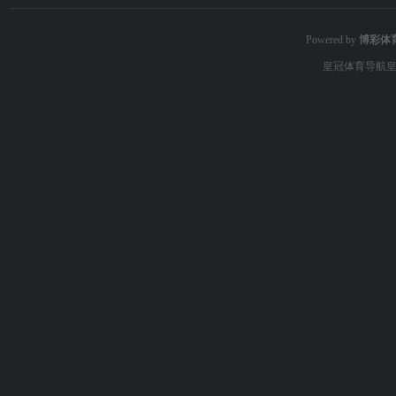
Powered by
博彩体
皇冠体育导航