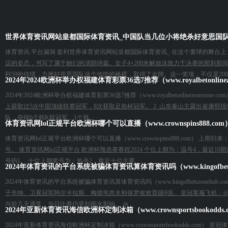
世界体育资讯网站皇都国际体育资讯_中国队当几位小将绝杀好意思国队
体育资讯 平台漏洞 套利世界体育资讯网站皇都国际体育资讯_ 在这个寰球的舞
议的姿态，书写了属于她们的清朗诗篇。女子4×200米解放泳致力于决赛的那刹那
秒59的佳绩，力挫好意思国队这个传统的袼褙，取得了金牌。这一奖项，不仅是2000
2024年2024欧洲杯举办权福建体育彩票36选7推荐（www.royalbetonlinezo
2024年2024欧洲杯举办权福建体育彩票36选7推荐（www.royalbetonlinezonez
上获取过5次中国顶级联赛冠军，8次获取足协杯冠军。 2. 山东泰山主露出崔康熙
队，夺得6个韩K联冠军，1个韩...
体育资讯网lol正规平台欧洲杯哪个可以直播（www.crownspins888.com
体育资讯网lol正规平台欧洲杯哪个可以直播（www.crownspins888.com） 
号。 体育资讯网lol正规平台 欧洲杯预选赛赛程2024 个位上期为：温号4，最近
号码1。 十位上期奖号为：热号2，最近十位主要...
2024年体育资讯的平台系统被骗体育资讯算体育资讯吗（www.kingofbetsz
2024年体育资讯的平台系统被骗体育资讯算体育资讯吗（www.kingofbetszone
子辛纳、卫冕冠军阿尔卡拉斯、梅德韦杰夫和保罗收效晋级8强。 皇冠客服飞机：@seo
与前几天通常，当日比赛仍受到雨水影响。 zh...
2024年亚新体育资讯海信欧洲杯定制冰箱（www.crownsportsbookodds.
2024年亚新体育资讯海信欧洲杯定制冰箱（www.crownsportsbookodds.