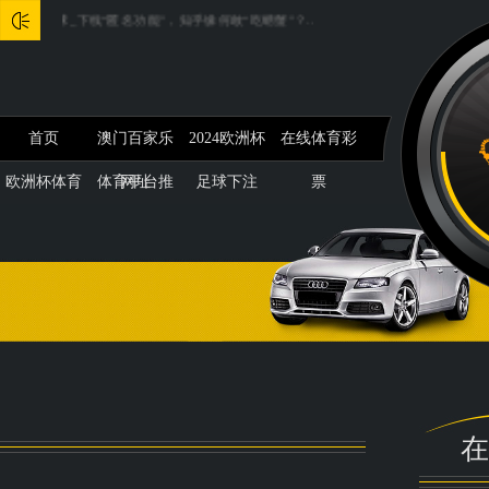
足球_下线“匿名功能”，知乎缘何敢“吃螃蟹”？...
沙巴体育博彩平台游戏评价_王人是
首页
澳门百家乐
2024欧洲杯
在线体育彩
欧洲杯体育
体育平台推
网址
足球下注
票
下注
荐平台
在