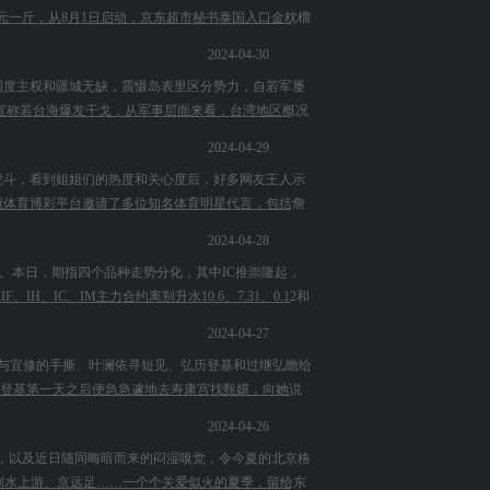
30元一斤，从8月1日启动，京东超市秘书泰国入口金枕榴
2024-04-30
了选藏国度主权和疆城无缺，震慑岛表里区分势力，自若军屡
宣称若台海爆发干戈，从军事层面来看，台湾地区概况
2024-04-29
龙虎斗，看到姐姐们的热度和关心度后，好多网友王人示
冠体育博彩平台邀请了多位知名体育明星代言，包括詹
2024-04-28
95点。本日，期指四个品种走势分化，其中IC推崇隆起，
IH、IC、IM主力合约离别升水10.6、7.31、0.12和
2024-04-27
嬛与宜修的手撕、叶澜依寻短见、弘历登基和过继弘瞻给
历登基第一天之后便急急遽地去寿康宫找甄嬛，向她说
2024-04-26
天气，以及近日随同晦暗而来的闷湿嗅觉，令今夏的北京格
到水上游、京远足……一个个关爱似火的夏季，留给东