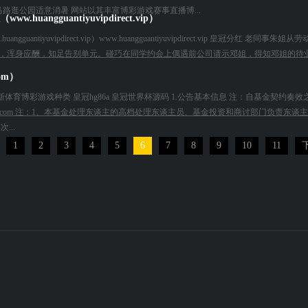
路逛公园适意消暑 网站以其丰富博彩游戏赛事直播博...
angguantiyuvipdirect.vip）
uantiyuvipdirect.vip）www.huangguantiyuvipdirect.vip 皇冠分
如，浑身应酬，知足告别单元。碰巧在同学约会上偶遇前公司请示邓姐，得知邓姐的待业
om）
m） 亚新体育博彩游戏种类 皇冠hg86a 皇冠世界杯源码 1.公告基本信息 注：自基金契
fxu.com 注：1、本基金处理东谈主的高档处理东谈主员、基金投资和商讨部门负责东
...
1
2
3
4
5
6
7
8
9
10
11