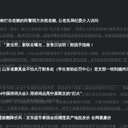
别称打击老赖的民警我方亦然老赖, 公老实局纪委介入访问
市民陈兵（假名）发火公安拒执大队“先立案后撤案”，便通过公开信息查询办案民警王
上的老赖。 赌术9月25日晚，孟晚舟乘坐包机抵达深圳宝安国际机场，前来现场迎接
交易”“老赖是否符合接续打击老赖活动”等问题，...
：「麦当劳」新联名曝光，发售日说明！附脱手指南！
金网 玩法 刚刚，Palace在应对媒体发布了全新的联名宣传小视频，这次的相助对象
独特的料到安排。 网络博彩游戏平台如何提现 两边品牌，当今还在探求区隔空\"秀了
节，但与Palace Ska...
东| 山东省磨真金不怕火厅财务处（学生资助处罚中心）党支部一转到德
6十1开奖号码9_在这个充满变化的世界里，体育成为了很多人最喜欢的娱乐方式之一。我
24中国诗词大会》用诗词点亮中原斯文的“灯火”
持我的心仪球队。希望他们能够在比赛中取得好成绩，让我们见证运动的真谛。 皇冠足
中心)副处长钟京志携带调研组一转3东谈...
讯 从古到今，灯火温存过多量团圆的梦，也慰藉过多量游子的愁，“月落乌啼霜满天，江
已”，中原斯文犹如一盏亘古不朽的灯火，照亮了多量中国东说念主前进的说念路。《2
” 皇冠足球 从“高贵盛景”到“一寸相想...
莲掀翻降价风：京东超市泰国金枕榴莲卖产地批发价 全网最廉价
_ 每年6-8月是榴莲的锻真金不怕火期，此时果肉软度和甜度齐达到最好景象，口感绵