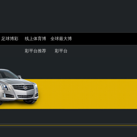
ww.zaywu.com）...
排列五百家乐博彩平台游戏体验_“伏天喝汤，一年不蔫”，7月1
足球博彩
线上体育博
全球最大博
彩平台推荐
彩平台