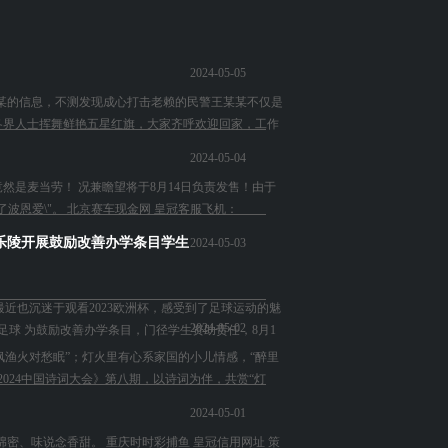
2024-05-05
某某的信息，不测发现成心打击老赖的民警王某某不仅是
各界人士挥舞鲜艳五星红旗，大家齐呼欢迎回家，工作
2024-05-04
竟然是麦当劳！ 况兼瞻望将于8月14日负责发售！由于
波恩爱\"。 北京赛车现金网 皇冠客服飞机：
州乐陵开展鼓励改善办学条目学生
2024-05-03
最近也沉迷于观看2023欧洲杯，感受到了足球运动的魅
2024-05-02
球 为鼓励改善办学条目，门径学生资助责任，8月1
枫渔火对愁眠”；灯火里有心系家国的小儿情感，“醉里
024中国诗词大会》第八期，以诗词为伴，共赏“灯
2024-05-01
密、味说念香甜。 重庆时时彩捕鱼 皇冠信用网址 策