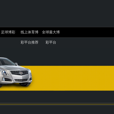
ww.zaywu.com）...
排列五百家乐博彩平台游戏体验_“伏天喝汤，一年不蔫”，7月1
足球博彩
线上体育博
全球最大博
彩平台推荐
彩平台