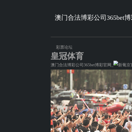
澳门合法博彩公司365b
彩票论坛
皇冠体育
澳门合法博彩公司365bet博彩官网_