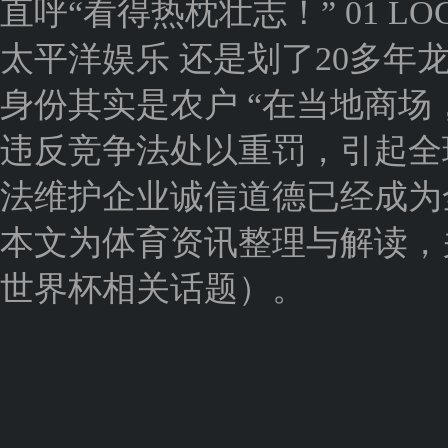
直呼“看得热枕壮志！” 01 L
太平洋娱乐 还是划了20多年龙
身份其实是农户 “在当地商场
违反竞争法处以重罚，引起全
法维护企业诚信道德已经成为
本文为体育资讯整理与解读，关
世界杯相关话题）。