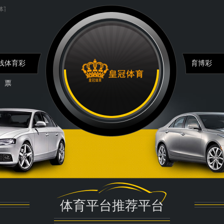
投注app手机版下载官网最新版本安装苹果（www.ro...
澳门六合彩棋牌博彩社区_3只科
线体育彩
体育博彩
票
体育平台推荐平台