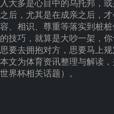
入大多是心目中的乌托邦，或
之后，尤其是在成亲之后，才
容、相识、尊重等落实到桩桩
的技巧，就算是大吵一架，你
思要去拥抱对方，思要马上规
本文为体育资讯整理与解读，关
世界杯相关话题）。