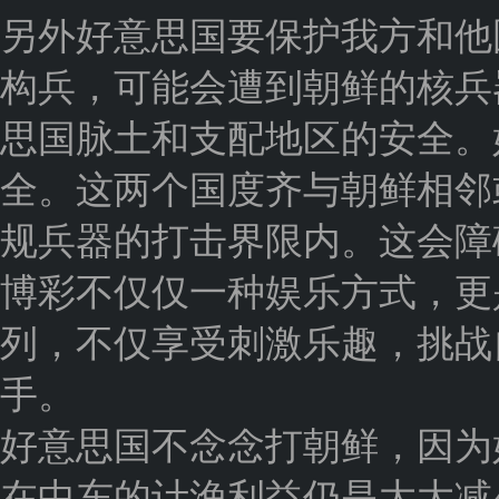
另外好意思国要保护我方和他
构兵，可能会遭到朝鲜的核兵
思国脉土和支配地区的安全。
全。这两个国度齐与朝鲜相邻
规兵器的打击界限内。这会障
博彩不仅仅一种娱乐方式，更
列，不仅享受刺激乐趣，挑战
手。
好意思国不念念打朝鲜，因为
在中东的计渔利益仍是大大减