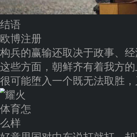
结语
欧博注册
构兵的赢输还取决于政事、经
这些方面，朝鲜齐有着我方的
很可能堕入一个既无法取胜，