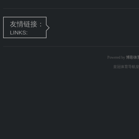
友情链接：
LINKS:
Powered by
博彩体
皇冠体育导航