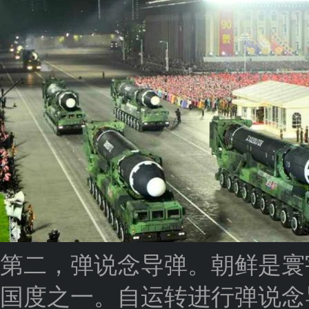
第二，弹说念导弹。朝鲜是寰
国度之一。自运转进行弹说念