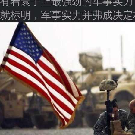
有着寰宇上最强劲的军事实力
就标明，军事实力并弗成决定