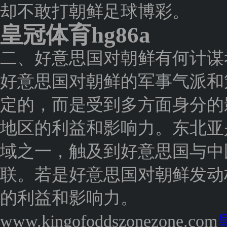
却不敢打朝鲜足球博彩。
皇冠体育hg86a
二、好意思国对朝鲜有何计谋
好意思国对朝鲜的军事气派和
定的，而是受到多方面身分的
地区的利益和影响力。东北亚
域之一，触及到好意思国与中
联。若是好意思国对朝鲜发动
的利益和影响力。
www.kingofoddszonezone.com