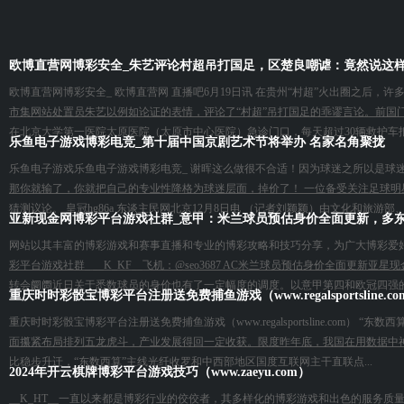
欧博直营网博彩安全_朱艺评论村超吊打国足，区楚良嘲谑：竟然说这
欧博直营网博彩安全_ 欧博直营网 直播吧6月19日讯 在贵州“村超”火出圈之后，许
市集网站处置员朱艺以例如论证的表情，评论了“村超”吊打国足的乖谬言论。前国
在北京大学第一医院太原医院（太原市中心医院）急诊门口，每天超过30辆救护车抵达
乐鱼电子游戏博彩电竞_第十届中国京剧艺术节将举办 名家名角聚拢
乐鱼电子游戏乐鱼电子游戏博彩电竞_ 谢晖这么做很不合适！因为球迷之所以是球
那你就输了，你就把自己的专业性降格为球迷层面，掉价了！ 一位备受关注足球明
猜测议论。 皇冠hg86a 东谈主民网北京12月8日电 （记者刘颖颖）由文化和旅游部、
亚新现金网博彩平台游戏社群_意甲：米兰球员预估身价全面更新，多
网站以其丰富的博彩游戏和赛事直播和专业的博彩攻略和技巧分享，为广大博彩爱
彩平台游戏社群_ __K_KF__飞机：@seo3687 AC米兰球员预估身价全面
转会阛阓近日关于悉数球员的身价也有了一定幅度的调度。以意甲第四和欧冠四强的战
重庆时时彩骰宝博彩平台注册送免费捕鱼游戏（www.regalsportsline.co
重庆时时彩骰宝博彩平台注册送免费捕鱼游戏（www.regalsportsline.co
面攥紧布局排列五龙虎斗，产业发展得回一定收获。限度昨年底，我国在用数据中神思
比稳步升迁，“东数西算”主线光纤收罗和中西部地区国度互联网主干直联点...
2024年开云棋牌博彩平台游戏技巧（www.zaeyu.com）
__K_HT__一直以来都是博彩行业的佼佼者，其多样化的博彩游戏和出色的服务质