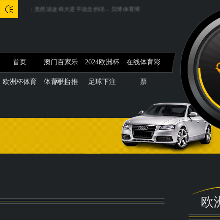
嘲谑：竟然说这样大逆不说念的话...
贝博体育博彩平台注册送积分（www.sugza.com）
首页
澳门百家乐
2024欧洲杯
在线体育彩
欧洲杯体育
体育平台推
网址
足球下注
票
下注
荐平台
欧